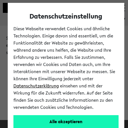
Datenschutzeinstellung
eKVV
Diese Webseite verwendet Cookies und ähnliche
Technologien. Einige davon sind essentiell, um die
Sie möchten auf eine eKVV Funktion zugreifen, die Ihnen
Funktionalität der Website zu gewährleisten,
erst nach einer Anmeldung am System zur Verfügung
während andere uns helfen, die Website und Ihre
steht.
Erfahrung zu verbessern. Falls Sie zustimmen,
verwenden wir Cookies und Daten auch, um Ihre
Bitte melden Sie sich an:
Interaktionen mit unserer Webseite zu messen. Sie
können Ihre Einwilligung jederzeit unter
Datenschutzerklärung
einsehen und mit der
Anmeldung am eKVV
Wirkung für die Zukunft widerrufen. Auf der Seite
finden Sie auch zusätzliche Informationen zu den
verwendeten Cookies und Technologien.
Alle akzeptieren
Facebook
Instagram
LinkedIn
TikTok
Youtube