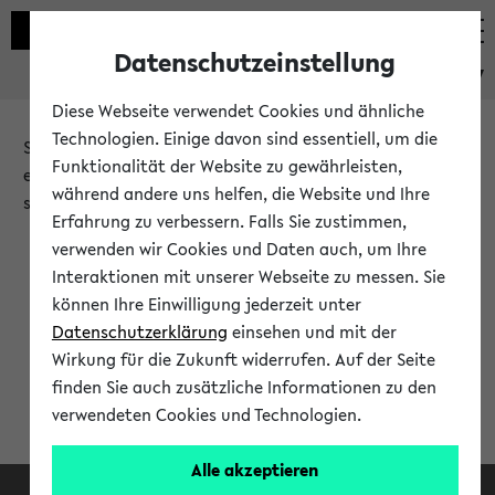
Datenschutzeinstellung
eKVV
Diese Webseite verwendet Cookies und ähnliche
Technologien. Einige davon sind essentiell, um die
Sie möchten auf eine eKVV Funktion zugreifen, die Ihnen
Funktionalität der Website zu gewährleisten,
erst nach einer Anmeldung am System zur Verfügung
während andere uns helfen, die Website und Ihre
steht.
Erfahrung zu verbessern. Falls Sie zustimmen,
verwenden wir Cookies und Daten auch, um Ihre
Bitte melden Sie sich an:
Interaktionen mit unserer Webseite zu messen. Sie
können Ihre Einwilligung jederzeit unter
Datenschutzerklärung
einsehen und mit der
Anmeldung am eKVV
Wirkung für die Zukunft widerrufen. Auf der Seite
finden Sie auch zusätzliche Informationen zu den
verwendeten Cookies und Technologien.
Alle akzeptieren
Facebook
Instagram
LinkedIn
TikTok
Youtube