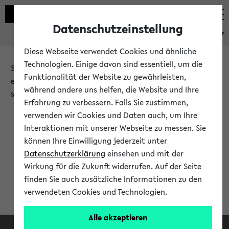
Datenschutzeinstellung
eKVV
Diese Webseite verwendet Cookies und ähnliche
Technologien. Einige davon sind essentiell, um die
Sie möchten auf eine eKVV Funktion zugreifen, die Ihnen
Funktionalität der Website zu gewährleisten,
erst nach einer Anmeldung am System zur Verfügung
während andere uns helfen, die Website und Ihre
steht.
Erfahrung zu verbessern. Falls Sie zustimmen,
verwenden wir Cookies und Daten auch, um Ihre
Bitte melden Sie sich an:
Interaktionen mit unserer Webseite zu messen. Sie
können Ihre Einwilligung jederzeit unter
Datenschutzerklärung
einsehen und mit der
Anmeldung am eKVV
Wirkung für die Zukunft widerrufen. Auf der Seite
finden Sie auch zusätzliche Informationen zu den
verwendeten Cookies und Technologien.
Alle akzeptieren
Facebook
Instagram
LinkedIn
TikTok
Youtube