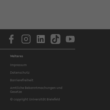
Facebook
Instagram
LinkedIn
TikTok
Youtube
Weiteres
Impressum
Datenschutz
Barrierefreiheit
Amtliche Bekanntmachungen und
Gesetze
© copyright Universität Bielefeld