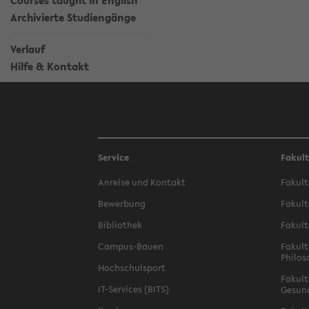
Courses taught in English
Archivierte Studiengänge
Verlauf
Hilfe & Kontakt
Service
Fakul
Anreise und Kontakt
Fakult
Bewerbung
Fakult
Bibliothek
Fakult
Campus-Bauen
Fakult
Philos
Hochschulsport
Fakult
IT-Services (BITS)
Gesun