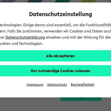
Datenschutzeinstellung
chnologien. Einige davon sind essentiell, um die Funktionalit
sern. Falls Sie zustimmen, verwenden wir Cookies und Daten auc
nter
Datenschutzerklärung
einsehen und mit der Wirkung für die 
ookies und Technologien.
Studium
Lehre
International
Alle akzeptieren
Funktion zugreifen, die Ihnen erst nach einer Anmeldung am Sy
Nur notwendige Cookies zulassen
Bitte melden Sie sich 
Impressum
Datenschutz
Barrierefreiheit
Anmeldung am eKVV