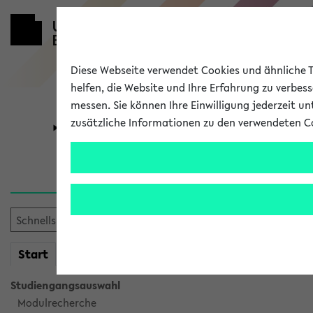
Diese Webseite verwendet Cookies und ähnliche Te
helfen, die Website und Ihre Erfahrung zu verbes
messen. Sie können Ihre Einwilligung jederzeit u
zusätzliche Informationen zu den verwendeten C
Universität
Forschung
Sie möchten auf eine eKVV 
mein
Start
eKVV
Studiengangsauswahl
Modulrecherche