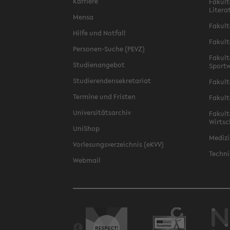
Karriere
Fakult
Litera
Mensa
Fakult
Hilfe und Notfall
Fakult
Personen-Suche (PEVZ)
Fakult
Studienangebot
Sportw
Studierendensekretariat
Fakult
Termine und Fristen
Fakult
Universitätsarchiv
Fakult
Wirtsc
UniShop
Medizi
Vorlesungsverzeichnis (eKVV)
Techni
Webmail