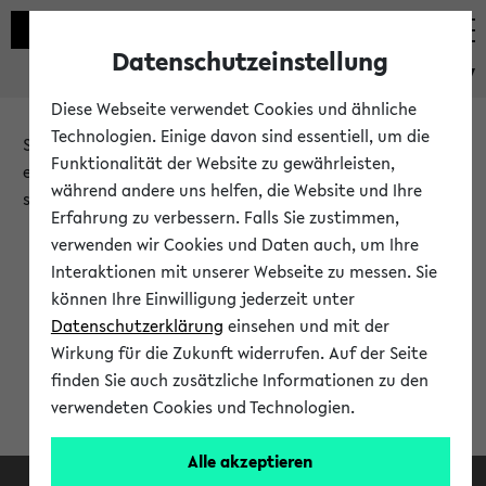
Datenschutzeinstellung
eKVV
Diese Webseite verwendet Cookies und ähnliche
Technologien. Einige davon sind essentiell, um die
Sie möchten auf eine eKVV Funktion zugreifen, die Ihnen
Funktionalität der Website zu gewährleisten,
erst nach einer Anmeldung am System zur Verfügung
während andere uns helfen, die Website und Ihre
steht.
Erfahrung zu verbessern. Falls Sie zustimmen,
verwenden wir Cookies und Daten auch, um Ihre
Bitte melden Sie sich an:
Interaktionen mit unserer Webseite zu messen. Sie
können Ihre Einwilligung jederzeit unter
Datenschutzerklärung
einsehen und mit der
Anmeldung am eKVV
Wirkung für die Zukunft widerrufen. Auf der Seite
finden Sie auch zusätzliche Informationen zu den
verwendeten Cookies und Technologien.
Alle akzeptieren
Facebook
Instagram
LinkedIn
TikTok
Youtube