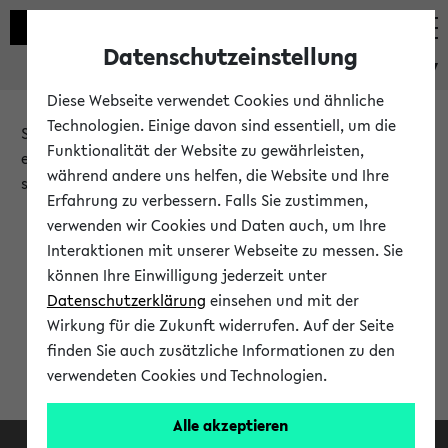
Datenschutzeinstellung
eKVV
Diese Webseite verwendet Cookies und ähnliche
Technologien. Einige davon sind essentiell, um die
Sie möchten auf eine eKVV Funktion zugreifen, die Ihnen
Funktionalität der Website zu gewährleisten,
erst nach einer Anmeldung am System zur Verfügung
während andere uns helfen, die Website und Ihre
steht.
Erfahrung zu verbessern. Falls Sie zustimmen,
verwenden wir Cookies und Daten auch, um Ihre
Bitte melden Sie sich an:
Interaktionen mit unserer Webseite zu messen. Sie
können Ihre Einwilligung jederzeit unter
Datenschutzerklärung
einsehen und mit der
Anmeldung am eKVV
Wirkung für die Zukunft widerrufen. Auf der Seite
finden Sie auch zusätzliche Informationen zu den
verwendeten Cookies und Technologien.
Alle akzeptieren
Facebook
Instagram
LinkedIn
TikTok
Youtube