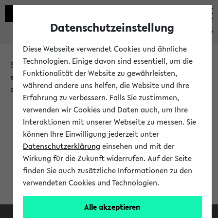
Datenschutzeinstellung
eKVV
Diese Webseite verwendet Cookies und ähnliche
Technologien. Einige davon sind essentiell, um die
Sie möchten auf eine eKVV Funktion zugreifen, die Ihnen
Funktionalität der Website zu gewährleisten,
erst nach einer Anmeldung am System zur Verfügung
während andere uns helfen, die Website und Ihre
steht.
Erfahrung zu verbessern. Falls Sie zustimmen,
verwenden wir Cookies und Daten auch, um Ihre
Bitte melden Sie sich an:
Interaktionen mit unserer Webseite zu messen. Sie
können Ihre Einwilligung jederzeit unter
Datenschutzerklärung
einsehen und mit der
Anmeldung am eKVV
Wirkung für die Zukunft widerrufen. Auf der Seite
finden Sie auch zusätzliche Informationen zu den
verwendeten Cookies und Technologien.
Alle akzeptieren
Facebook
Instagram
LinkedIn
TikTok
Youtube