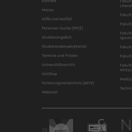
Karriere
Fakult
Litera
Mensa
Fakult
Hilfe und Notfall
Fakult
Personen-Suche (PEVZ)
Fakult
Studienangebot
Sportw
Studierendensekretariat
Fakult
Termine und Fristen
Fakult
Universitätsarchiv
Fakult
Wirtsc
UniShop
Medizi
Vorlesungsverzeichnis (eKVV)
Techni
Webmail