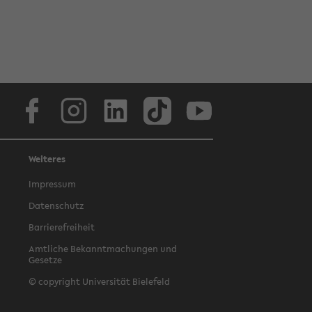
Facebook
Instagram
LinkedIn
TikTok
Youtube
Weiteres
Impressum
Datenschutz
Barrierefreiheit
Amtliche Bekanntmachungen und
Gesetze
© copyright Universität Bielefeld