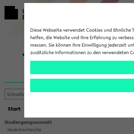
Diese Webseite verwendet Cookies und ähnliche Te
helfen, die Website und Ihre Erfahrung zu verbes
messen. Sie können Ihre Einwilligung jederzeit u
zusätzliche Informationen zu den verwendeten C
Universität
Forschung
Sie möchten auf eine eKVV 
mein
Start
eKVV
Studiengangsauswahl
Modulrecherche