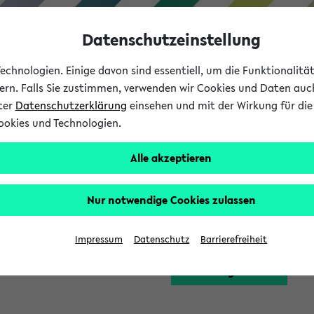
Datenschutzeinstellung
chnologien. Einige davon sind essentiell, um die Funktionalit
sern. Falls Sie zustimmen, verwenden wir Cookies und Daten auc
nter
Datenschutzerklärung
einsehen und mit der Wirkung für die 
ookies und Technologien.
Studium
Lehre
International
Alle akzeptieren
Funktion zugreifen, die Ihnen erst nach einer Anmeldung am Sy
Nur notwendige Cookies zulassen
Bitte melden Sie sich 
Impressum
Datenschutz
Barrierefreiheit
Anmeldung am eKVV