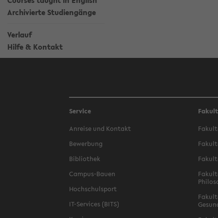
Courses taught in English
Archivierte Studiengänge
Verlauf
Hilfe & Kontakt
Service
Fakul
Anreise und Kontakt
Fakult
Bewerbung
Fakult
Bibliothek
Fakult
Campus-Bauen
Fakult
Philos
Hochschulsport
Fakult
IT-Services (BITS)
Gesun