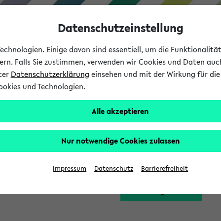
Datenschutzeinstellung
chnologien. Einige davon sind essentiell, um die Funktionalit
sern. Falls Sie zustimmen, verwenden wir Cookies und Daten auc
nter
Datenschutzerklärung
einsehen und mit der Wirkung für die 
ookies und Technologien.
Studium
Lehre
International
Alle akzeptieren
Funktion zugreifen, die Ihnen erst nach einer Anmeldung am Sy
Nur notwendige Cookies zulassen
Bitte melden Sie sich 
Impressum
Datenschutz
Barrierefreiheit
Anmeldung am eKVV