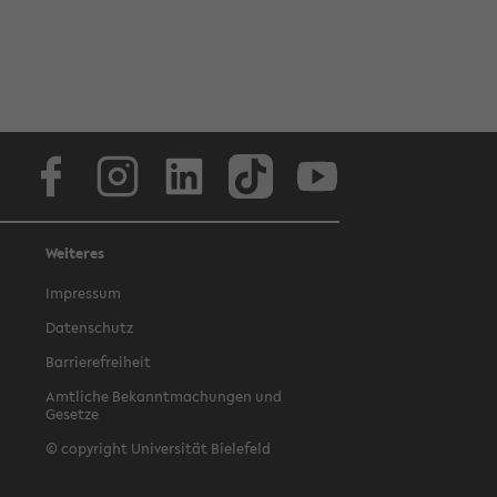
Facebook
Instagram
LinkedIn
TikTok
Youtube
Weiteres
Impressum
Datenschutz
Barrierefreiheit
Amtliche Bekanntmachungen und
Gesetze
© copyright Universität Bielefeld