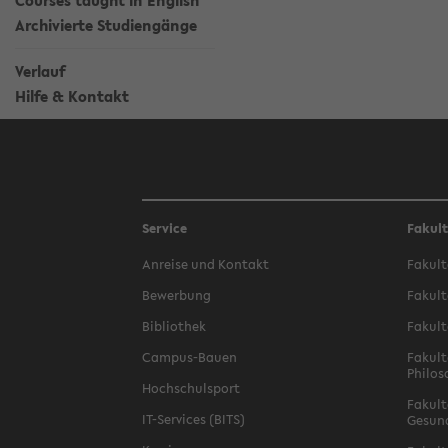
Courses taught in English
Archivierte Studiengänge
Verlauf
Hilfe & Kontakt
Service
Fakul
Anreise und Kontakt
Fakult
Bewerbung
Fakult
Bibliothek
Fakult
Campus-Bauen
Fakult
Philos
Hochschulsport
Fakult
IT-Services (BITS)
Gesun