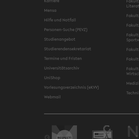
Karriere
Fakult
Litera
Mensa
Fakult
Hilfe und Notfall
Fakult
Personen-Suche (PEVZ)
Fakult
Studienangebot
Sportw
Studierendensekretariat
Fakult
Termine und Fristen
Fakult
Universitätsarchiv
Fakult
Wirtsc
UniShop
Medizi
Vorlesungsverzeichnis (eKVV)
Techni
Webmail