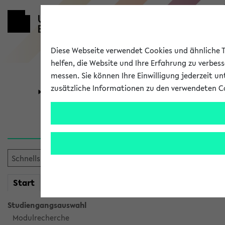
Diese Webseite verwendet Cookies und ähnliche Te
helfen, die Website und Ihre Erfahrung zu verbes
messen. Sie können Ihre Einwilligung jederzeit u
zusätzliche Informationen zu den verwendeten C
Universität
Forschung
Sie möchten auf eine eKVV 
mein
Start
eKVV
Studiengangsauswahl
Modulrecherche