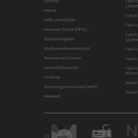
Karriere
Fakult
Litera
Mensa
Fakult
Hilfe und Notfall
Fakult
Personen-Suche (PEVZ)
Fakult
Studienangebot
Sportw
Studierendensekretariat
Fakult
Termine und Fristen
Fakult
Universitätsarchiv
Fakult
Wirtsc
UniShop
Medizi
Vorlesungsverzeichnis (eKVV)
Techni
Webmail