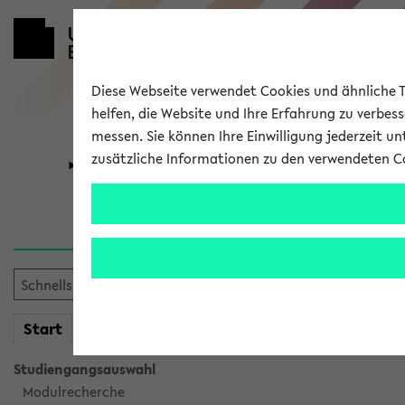
Diese Webseite verwendet Cookies und ähnliche Te
helfen, die Website und Ihre Erfahrung zu verbes
messen. Sie können Ihre Einwilligung jederzeit u
zusätzliche Informationen zu den verwendeten C
Universität
Forschung
Sie möchten auf eine eKVV 
mein
Start
eKVV
Studiengangsauswahl
Modulrecherche