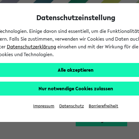
Datenschutzeinstellung
chnologien. Einige davon sind essentiell, um die Funktionalit
sern. Falls Sie zustimmen, verwenden wir Cookies und Daten auc
nter
Datenschutzerklärung
einsehen und mit der Wirkung für die 
ookies und Technologien.
Studium
Lehre
International
Alle akzeptieren
Funktion zugreifen, die Ihnen erst nach einer Anmeldung am Sy
Nur notwendige Cookies zulassen
Bitte melden Sie sich 
Impressum
Datenschutz
Barrierefreiheit
Anmeldung am eKVV