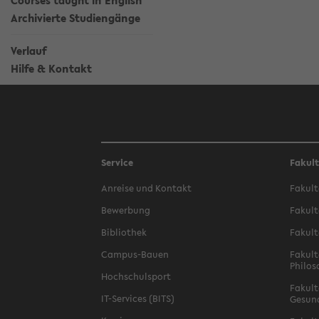
Courses taught in English
Archivierte Studiengänge
Verlauf
Hilfe & Kontakt
Service
Fakul
Anreise und Kontakt
Fakult
Bewerbung
Fakult
Bibliothek
Fakult
Campus-Bauen
Fakult
Philos
Hochschulsport
Fakult
IT-Services (BITS)
Gesun