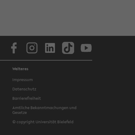
Facebook
Instagram
LinkedIn
TikTok
Youtube
Weiteres
Impressum
Datenschutz
Barrierefreiheit
Amtliche Bekanntmachungen und
Gesetze
© copyright Universität Bielefeld