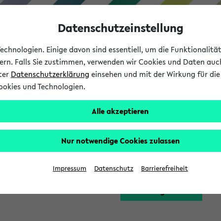
Datenschutzeinstellung
chnologien. Einige davon sind essentiell, um die Funktionalit
sern. Falls Sie zustimmen, verwenden wir Cookies und Daten auc
nter
Datenschutzerklärung
einsehen und mit der Wirkung für die 
ookies und Technologien.
Studium
Lehre
International
Alle akzeptieren
Funktion zugreifen, die Ihnen erst nach einer Anmeldung am Sy
Nur notwendige Cookies zulassen
Bitte melden Sie sich 
Impressum
Datenschutz
Barrierefreiheit
Anmeldung am eKVV