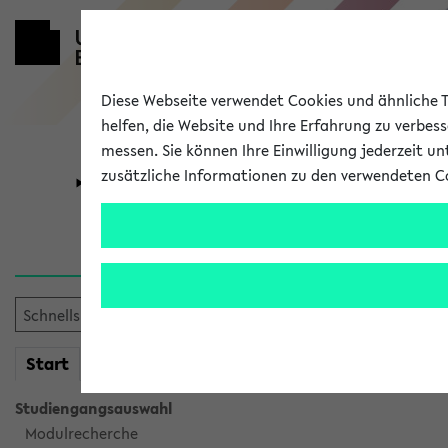
Diese Webseite verwendet Cookies und ähnliche Te
helfen, die Website und Ihre Erfahrung zu verbes
messen. Sie können Ihre Einwilligung jederzeit u
zusätzliche Informationen zu den verwendeten C
Universität
Forschung
Sie möchten auf eine eKVV 
mein
Start
eKVV
Studiengangsauswahl
Modulrecherche