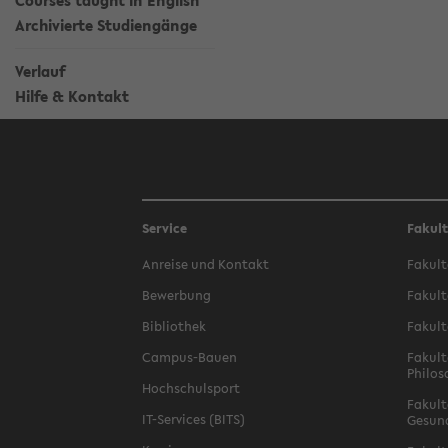
Courses taught in English
Archivierte Studiengänge
Verlauf
Hilfe & Kontakt
Service
Fakul
Anreise und Kontakt
Fakult
Bewerbung
Fakult
Bibliothek
Fakult
Campus-Bauen
Fakult
Philos
Hochschulsport
Fakult
IT-Services (BITS)
Gesun