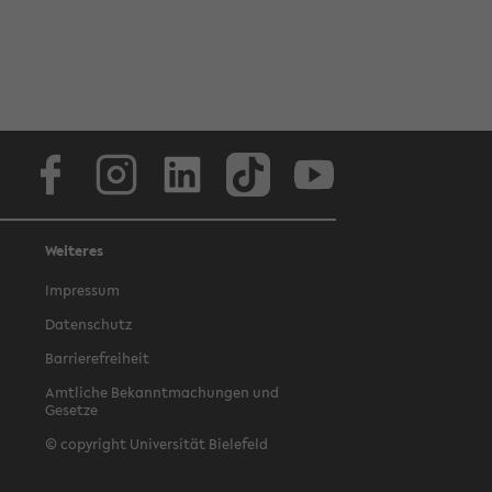
Facebook
Instagram
LinkedIn
TikTok
Youtube
Weiteres
Impressum
Datenschutz
Barrierefreiheit
Amtliche Bekanntmachungen und
Gesetze
© copyright Universität Bielefeld