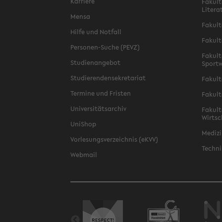
Karriere
Fakult
Litera
Mensa
Fakult
Hilfe und Notfall
Fakult
Personen-Suche (PEVZ)
Fakult
Studienangebot
Sportw
Studierendensekretariat
Fakult
Termine und Fristen
Fakult
Universitätsarchiv
Fakult
Wirtsc
UniShop
Medizi
Vorlesungsverzeichnis (eKVV)
Techni
Webmail