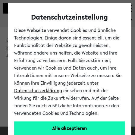
Datenschutzeinstellung
eKVV
Diese Webseite verwendet Cookies und ähnliche
Technologien. Einige davon sind essentiell, um die
Sie möchten auf eine eKVV Funktion zugreifen, die Ihnen
Funktionalität der Website zu gewährleisten,
erst nach einer Anmeldung am System zur Verfügung
während andere uns helfen, die Website und Ihre
steht.
Erfahrung zu verbessern. Falls Sie zustimmen,
verwenden wir Cookies und Daten auch, um Ihre
Bitte melden Sie sich an:
Interaktionen mit unserer Webseite zu messen. Sie
können Ihre Einwilligung jederzeit unter
Datenschutzerklärung
einsehen und mit der
Anmeldung am eKVV
Wirkung für die Zukunft widerrufen. Auf der Seite
finden Sie auch zusätzliche Informationen zu den
verwendeten Cookies und Technologien.
Alle akzeptieren
Facebook
Instagram
LinkedIn
TikTok
Youtube