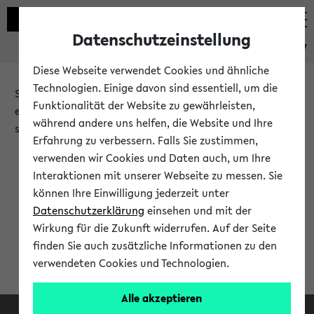
Datenschutzeinstellung
eKVV
Diese Webseite verwendet Cookies und ähnliche
Technologien. Einige davon sind essentiell, um die
Sie möchten auf eine eKVV Funktion zugreifen, die Ihnen
Funktionalität der Website zu gewährleisten,
erst nach einer Anmeldung am System zur Verfügung
während andere uns helfen, die Website und Ihre
steht.
Erfahrung zu verbessern. Falls Sie zustimmen,
verwenden wir Cookies und Daten auch, um Ihre
Bitte melden Sie sich an:
Interaktionen mit unserer Webseite zu messen. Sie
können Ihre Einwilligung jederzeit unter
Datenschutzerklärung
einsehen und mit der
Anmeldung am eKVV
Wirkung für die Zukunft widerrufen. Auf der Seite
finden Sie auch zusätzliche Informationen zu den
verwendeten Cookies und Technologien.
Alle akzeptieren
Facebook
Instagram
LinkedIn
TikTok
Youtube