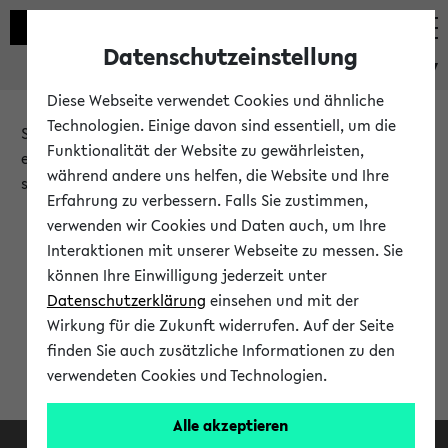
Datenschutzeinstellung
eKVV
Diese Webseite verwendet Cookies und ähnliche
Technologien. Einige davon sind essentiell, um die
Sie möchten auf eine eKVV Funktion zugreifen, die Ihnen
Funktionalität der Website zu gewährleisten,
erst nach einer Anmeldung am System zur Verfügung
während andere uns helfen, die Website und Ihre
steht.
Erfahrung zu verbessern. Falls Sie zustimmen,
verwenden wir Cookies und Daten auch, um Ihre
Bitte melden Sie sich an:
Interaktionen mit unserer Webseite zu messen. Sie
können Ihre Einwilligung jederzeit unter
Datenschutzerklärung
einsehen und mit der
Anmeldung am eKVV
Wirkung für die Zukunft widerrufen. Auf der Seite
finden Sie auch zusätzliche Informationen zu den
verwendeten Cookies und Technologien.
Alle akzeptieren
Facebook
Instagram
LinkedIn
TikTok
Youtube