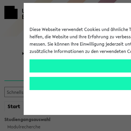
Diese Webseite verwendet Cookies und ähnliche Te
helfen, die Website und Ihre Erfahrung zu verbes
messen. Sie können Ihre Einwilligung jederzeit u
zusätzliche Informationen zu den verwendeten C
Universität
Forschung
Sie möchten auf eine eKVV 
mein
Start
eKVV
Studiengangsauswahl
Modulrecherche