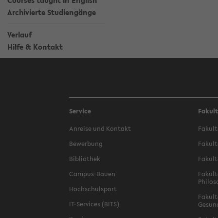
Courses taught in English
Archivierte Studiengänge
Verlauf
Hilfe & Kontakt
Service
Fakul
Anreise und Kontakt
Fakult
Bewerbung
Fakult
Bibliothek
Fakult
Campus-Bauen
Fakult
Philos
Hochschulsport
Fakult
IT-Services (BITS)
Gesun