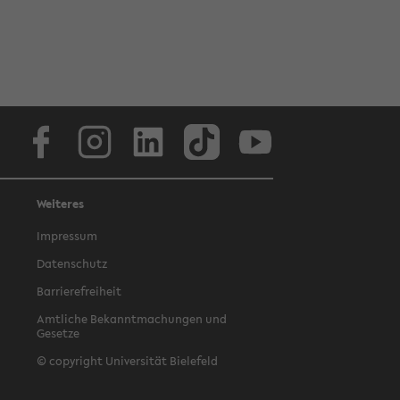
Facebook
Instagram
LinkedIn
TikTok
Youtube
Weiteres
Impressum
Datenschutz
Barrierefreiheit
Amtliche Bekanntmachungen und
Gesetze
© copyright Universität Bielefeld