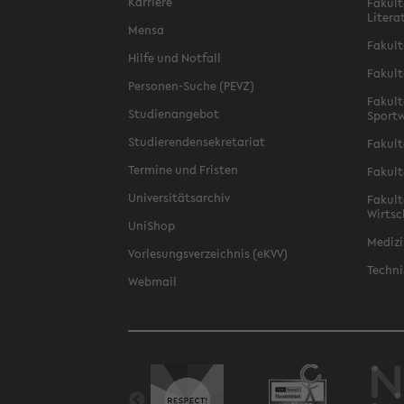
Karriere
Fakult
Litera
Mensa
Fakult
Hilfe und Notfall
Fakult
Personen-Suche (PEVZ)
Fakult
Studienangebot
Sportw
Studierendensekretariat
Fakult
Termine und Fristen
Fakult
Universitätsarchiv
Fakult
Wirtsc
UniShop
Medizi
Vorlesungsverzeichnis (eKVV)
Techni
Webmail