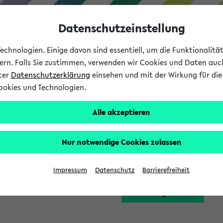
Datenschutzeinstellung
chnologien. Einige davon sind essentiell, um die Funktionalit
sern. Falls Sie zustimmen, verwenden wir Cookies und Daten auc
nter
Datenschutzerklärung
einsehen und mit der Wirkung für die 
ookies und Technologien.
Studium
Lehre
International
Alle akzeptieren
Funktion zugreifen, die Ihnen erst nach einer Anmeldung am Sy
Nur notwendige Cookies zulassen
Bitte melden Sie sich 
Impressum
Datenschutz
Barrierefreiheit
Anmeldung am eKVV