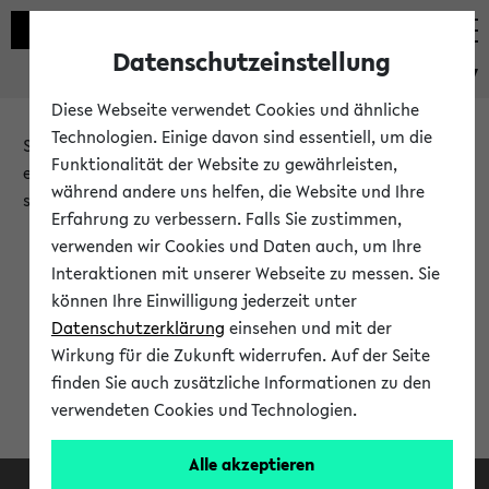
Datenschutzeinstellung
eKVV
Diese Webseite verwendet Cookies und ähnliche
Technologien. Einige davon sind essentiell, um die
Sie möchten auf eine eKVV Funktion zugreifen, die Ihnen
Funktionalität der Website zu gewährleisten,
erst nach einer Anmeldung am System zur Verfügung
während andere uns helfen, die Website und Ihre
steht.
Erfahrung zu verbessern. Falls Sie zustimmen,
verwenden wir Cookies und Daten auch, um Ihre
Bitte melden Sie sich an:
Interaktionen mit unserer Webseite zu messen. Sie
können Ihre Einwilligung jederzeit unter
Datenschutzerklärung
einsehen und mit der
Anmeldung am eKVV
Wirkung für die Zukunft widerrufen. Auf der Seite
finden Sie auch zusätzliche Informationen zu den
verwendeten Cookies und Technologien.
Alle akzeptieren
Facebook
Instagram
LinkedIn
TikTok
Youtube