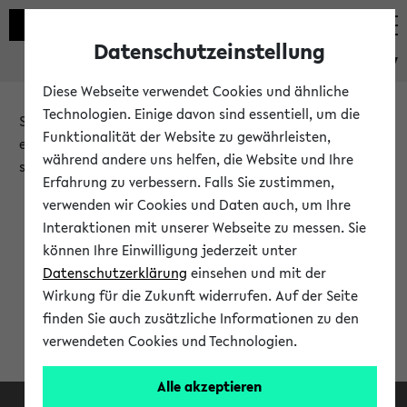
Datenschutzeinstellung
eKVV
Diese Webseite verwendet Cookies und ähnliche
Technologien. Einige davon sind essentiell, um die
Sie möchten auf eine eKVV Funktion zugreifen, die Ihnen
Funktionalität der Website zu gewährleisten,
erst nach einer Anmeldung am System zur Verfügung
während andere uns helfen, die Website und Ihre
steht.
Erfahrung zu verbessern. Falls Sie zustimmen,
verwenden wir Cookies und Daten auch, um Ihre
Bitte melden Sie sich an:
Interaktionen mit unserer Webseite zu messen. Sie
können Ihre Einwilligung jederzeit unter
Datenschutzerklärung
einsehen und mit der
Anmeldung am eKVV
Wirkung für die Zukunft widerrufen. Auf der Seite
finden Sie auch zusätzliche Informationen zu den
verwendeten Cookies und Technologien.
Alle akzeptieren
Facebook
Instagram
LinkedIn
TikTok
Youtube