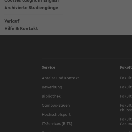
Courses taught in English
Archivierte Studiengänge
Verlauf
Hilfe & Kontakt
Service
Fakul
Anreise und Kontakt
Fakult
Bewerbung
Fakult
Bibliothek
Fakult
Campus-Bauen
Fakult
Philos
Hochschulsport
Fakult
IT-Services (BITS)
Gesun