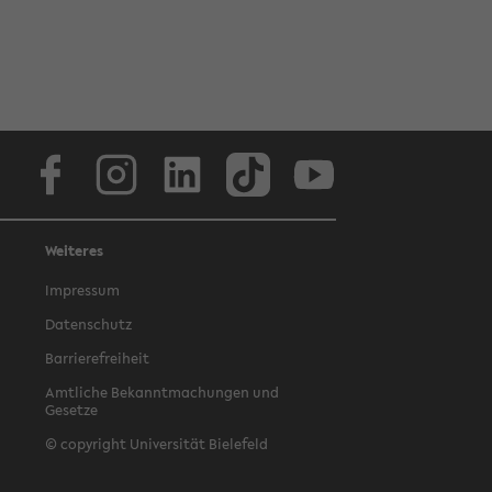
Facebook
Instagram
LinkedIn
TikTok
Youtube
Weiteres
Impressum
Datenschutz
Barrierefreiheit
Amtliche Bekanntmachungen und
Gesetze
© copyright Universität Bielefeld