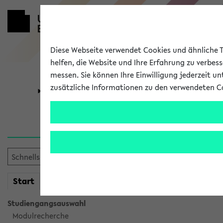
Diese Webseite verwendet Cookies und ähnliche Te
helfen, die Website und Ihre Erfahrung zu verbes
messen. Sie können Ihre Einwilligung jederzeit u
zusätzliche Informationen zu den verwendeten C
Universität
Forschung
Sie möchten auf eine eKVV 
mein
Start
eKVV
Studiengangsauswahl
Modulrecherche