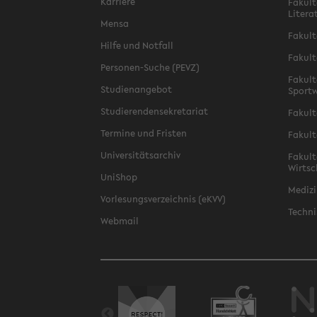
Karriere
Fakult
Litera
Mensa
Fakult
Hilfe und Notfall
Fakult
Personen-Suche (PEVZ)
Fakult
Studienangebot
Sportw
Studierendensekretariat
Fakult
Termine und Fristen
Fakult
Universitätsarchiv
Fakult
Wirtsc
UniShop
Medizi
Vorlesungsverzeichnis (eKVV)
Techni
Webmail