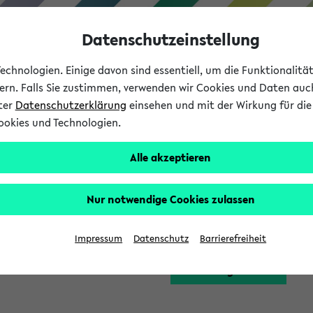
Datenschutzeinstellung
chnologien. Einige davon sind essentiell, um die Funktionalit
sern. Falls Sie zustimmen, verwenden wir Cookies und Daten auc
nter
Datenschutzerklärung
einsehen und mit der Wirkung für die 
ookies und Technologien.
Studium
Lehre
International
Alle akzeptieren
Funktion zugreifen, die Ihnen erst nach einer Anmeldung am Sy
Nur notwendige Cookies zulassen
Bitte melden Sie sich 
Impressum
Datenschutz
Barrierefreiheit
Anmeldung am eKVV