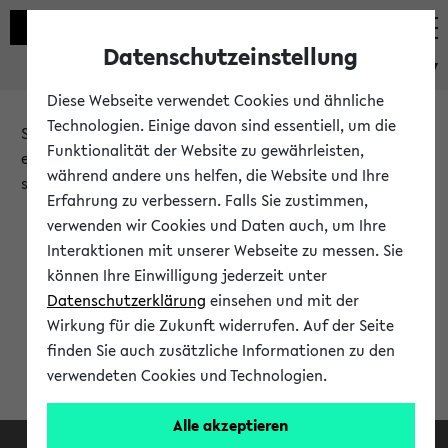
Datenschutzeinstellung
eKVV
Diese Webseite verwendet Cookies und ähnliche
Technologien. Einige davon sind essentiell, um die
Sie möchten auf eine eKVV Funktion zugreifen, die Ihnen
Funktionalität der Website zu gewährleisten,
erst nach einer Anmeldung am System zur Verfügung
während andere uns helfen, die Website und Ihre
steht.
Erfahrung zu verbessern. Falls Sie zustimmen,
verwenden wir Cookies und Daten auch, um Ihre
Bitte melden Sie sich an:
Interaktionen mit unserer Webseite zu messen. Sie
können Ihre Einwilligung jederzeit unter
Datenschutzerklärung
einsehen und mit der
Anmeldung am eKVV
Wirkung für die Zukunft widerrufen. Auf der Seite
finden Sie auch zusätzliche Informationen zu den
verwendeten Cookies und Technologien.
Alle akzeptieren
Facebook
Instagram
LinkedIn
TikTok
Youtube