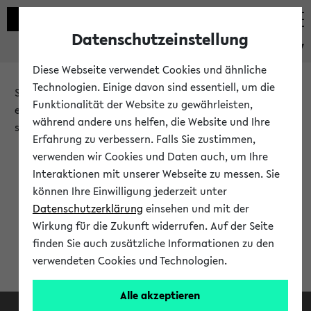
Datenschutzeinstellung
eKVV
Diese Webseite verwendet Cookies und ähnliche
Technologien. Einige davon sind essentiell, um die
Sie möchten auf eine eKVV Funktion zugreifen, die Ihnen
Funktionalität der Website zu gewährleisten,
erst nach einer Anmeldung am System zur Verfügung
während andere uns helfen, die Website und Ihre
steht.
Erfahrung zu verbessern. Falls Sie zustimmen,
verwenden wir Cookies und Daten auch, um Ihre
Bitte melden Sie sich an:
Interaktionen mit unserer Webseite zu messen. Sie
können Ihre Einwilligung jederzeit unter
Datenschutzerklärung
einsehen und mit der
Anmeldung am eKVV
Wirkung für die Zukunft widerrufen. Auf der Seite
finden Sie auch zusätzliche Informationen zu den
verwendeten Cookies und Technologien.
Alle akzeptieren
Facebook
Instagram
LinkedIn
TikTok
Youtube