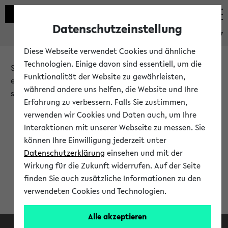
Datenschutzeinstellung
eKVV
Diese Webseite verwendet Cookies und ähnliche
Technologien. Einige davon sind essentiell, um die
Sie möchten auf eine eKVV Funktion zugreifen, die Ihnen
Funktionalität der Website zu gewährleisten,
erst nach einer Anmeldung am System zur Verfügung
während andere uns helfen, die Website und Ihre
steht.
Erfahrung zu verbessern. Falls Sie zustimmen,
verwenden wir Cookies und Daten auch, um Ihre
Bitte melden Sie sich an:
Interaktionen mit unserer Webseite zu messen. Sie
können Ihre Einwilligung jederzeit unter
Datenschutzerklärung
einsehen und mit der
Anmeldung am eKVV
Wirkung für die Zukunft widerrufen. Auf der Seite
finden Sie auch zusätzliche Informationen zu den
verwendeten Cookies und Technologien.
Alle akzeptieren
Facebook
Instagram
LinkedIn
TikTok
Youtube