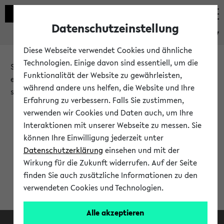
Datenschutzeinstellung
eKVV
Diese Webseite verwendet Cookies und ähnliche
Technologien. Einige davon sind essentiell, um die
Sie möchten auf eine eKVV Funktion zugreifen, die Ihnen
Funktionalität der Website zu gewährleisten,
erst nach einer Anmeldung am System zur Verfügung
während andere uns helfen, die Website und Ihre
steht.
Erfahrung zu verbessern. Falls Sie zustimmen,
verwenden wir Cookies und Daten auch, um Ihre
Bitte melden Sie sich an:
Interaktionen mit unserer Webseite zu messen. Sie
können Ihre Einwilligung jederzeit unter
Datenschutzerklärung
einsehen und mit der
Anmeldung am eKVV
Wirkung für die Zukunft widerrufen. Auf der Seite
finden Sie auch zusätzliche Informationen zu den
verwendeten Cookies und Technologien.
Alle akzeptieren
Facebook
Instagram
LinkedIn
TikTok
Youtube