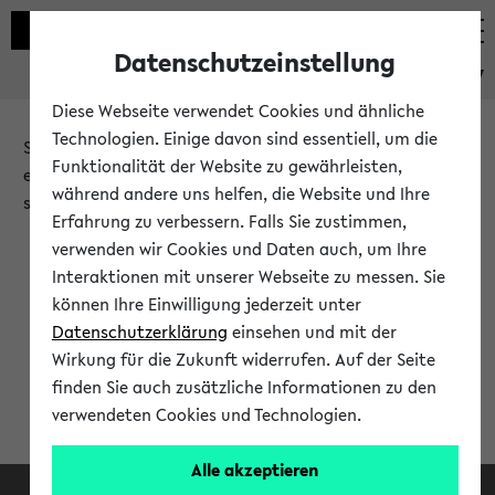
Datenschutzeinstellung
eKVV
Diese Webseite verwendet Cookies und ähnliche
Technologien. Einige davon sind essentiell, um die
Sie möchten auf eine eKVV Funktion zugreifen, die Ihnen
Funktionalität der Website zu gewährleisten,
erst nach einer Anmeldung am System zur Verfügung
während andere uns helfen, die Website und Ihre
steht.
Erfahrung zu verbessern. Falls Sie zustimmen,
verwenden wir Cookies und Daten auch, um Ihre
Bitte melden Sie sich an:
Interaktionen mit unserer Webseite zu messen. Sie
können Ihre Einwilligung jederzeit unter
Datenschutzerklärung
einsehen und mit der
Anmeldung am eKVV
Wirkung für die Zukunft widerrufen. Auf der Seite
finden Sie auch zusätzliche Informationen zu den
verwendeten Cookies und Technologien.
Alle akzeptieren
Facebook
Instagram
LinkedIn
TikTok
Youtube