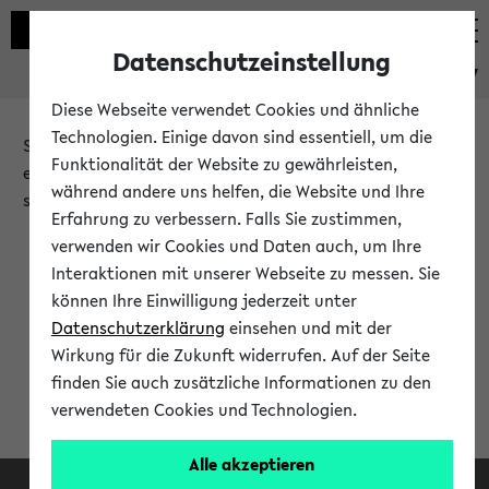
Datenschutzeinstellung
eKVV
Diese Webseite verwendet Cookies und ähnliche
Technologien. Einige davon sind essentiell, um die
Sie möchten auf eine eKVV Funktion zugreifen, die Ihnen
Funktionalität der Website zu gewährleisten,
erst nach einer Anmeldung am System zur Verfügung
während andere uns helfen, die Website und Ihre
steht.
Erfahrung zu verbessern. Falls Sie zustimmen,
verwenden wir Cookies und Daten auch, um Ihre
Bitte melden Sie sich an:
Interaktionen mit unserer Webseite zu messen. Sie
können Ihre Einwilligung jederzeit unter
Datenschutzerklärung
einsehen und mit der
Anmeldung am eKVV
Wirkung für die Zukunft widerrufen. Auf der Seite
finden Sie auch zusätzliche Informationen zu den
verwendeten Cookies und Technologien.
Alle akzeptieren
Facebook
Instagram
LinkedIn
TikTok
Youtube