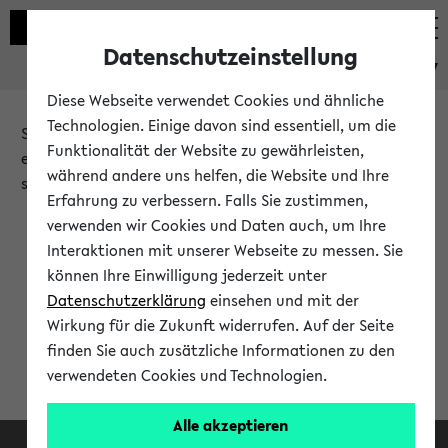
Datenschutzeinstellung
eKVV
Diese Webseite verwendet Cookies und ähnliche
Technologien. Einige davon sind essentiell, um die
Sie möchten auf eine eKVV Funktion zugreifen, die Ihnen
Funktionalität der Website zu gewährleisten,
erst nach einer Anmeldung am System zur Verfügung
während andere uns helfen, die Website und Ihre
steht.
Erfahrung zu verbessern. Falls Sie zustimmen,
verwenden wir Cookies und Daten auch, um Ihre
Bitte melden Sie sich an:
Interaktionen mit unserer Webseite zu messen. Sie
können Ihre Einwilligung jederzeit unter
Datenschutzerklärung
einsehen und mit der
Anmeldung am eKVV
Wirkung für die Zukunft widerrufen. Auf der Seite
finden Sie auch zusätzliche Informationen zu den
verwendeten Cookies und Technologien.
Alle akzeptieren
Facebook
Instagram
LinkedIn
TikTok
Youtube