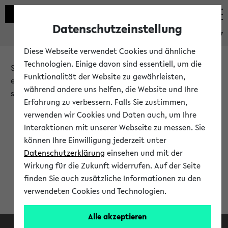
Datenschutzeinstellung
eKVV
Diese Webseite verwendet Cookies und ähnliche
Technologien. Einige davon sind essentiell, um die
Sie möchten auf eine eKVV Funktion zugreifen, die Ihnen
Funktionalität der Website zu gewährleisten,
erst nach einer Anmeldung am System zur Verfügung
während andere uns helfen, die Website und Ihre
steht.
Erfahrung zu verbessern. Falls Sie zustimmen,
verwenden wir Cookies und Daten auch, um Ihre
Bitte melden Sie sich an:
Interaktionen mit unserer Webseite zu messen. Sie
können Ihre Einwilligung jederzeit unter
Datenschutzerklärung
einsehen und mit der
Anmeldung am eKVV
Wirkung für die Zukunft widerrufen. Auf der Seite
finden Sie auch zusätzliche Informationen zu den
verwendeten Cookies und Technologien.
Alle akzeptieren
Facebook
Instagram
LinkedIn
TikTok
Youtube