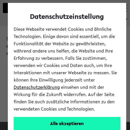
Datenschutzeinstellung
eKVV
Diese Webseite verwendet Cookies und ähnliche
Technologien. Einige davon sind essentiell, um die
Sie möchten auf eine eKVV Funktion zugreifen, die Ihnen
Funktionalität der Website zu gewährleisten,
erst nach einer Anmeldung am System zur Verfügung
während andere uns helfen, die Website und Ihre
steht.
Erfahrung zu verbessern. Falls Sie zustimmen,
verwenden wir Cookies und Daten auch, um Ihre
Bitte melden Sie sich an:
Interaktionen mit unserer Webseite zu messen. Sie
können Ihre Einwilligung jederzeit unter
Datenschutzerklärung
einsehen und mit der
Anmeldung am eKVV
Wirkung für die Zukunft widerrufen. Auf der Seite
finden Sie auch zusätzliche Informationen zu den
verwendeten Cookies und Technologien.
Alle akzeptieren
Facebook
Instagram
LinkedIn
TikTok
Youtube