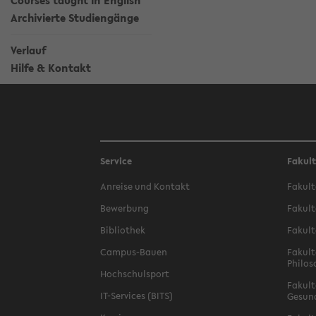
Courses taught in English
Archivierte Studiengänge
Verlauf
Hilfe & Kontakt
Service
Fakul
Anreise und Kontakt
Fakult
Bewerbung
Fakult
Bibliothek
Fakult
Campus-Bauen
Fakult
Philos
Hochschulsport
Fakult
IT-Services (BITS)
Gesun