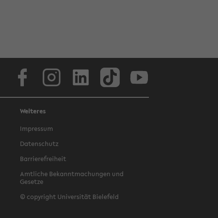
Facebook
Instagram
LinkedIn
TikTok
Youtube
Weiteres
Impressum
Datenschutz
Barrierefreiheit
Amtliche Bekanntmachungen und
Gesetze
© copyright Universität Bielefeld