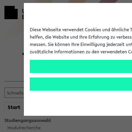
Diese Webseite verwendet Cookies und ähnliche Te
helfen, die Website und Ihre Erfahrung zu verbes
messen. Sie können Ihre Einwilligung jederzeit u
zusätzliche Informationen zu den verwendeten C
Universität
Forschung
Sie möchten auf eine eKVV 
mein
Start
eKVV
Studiengangsauswahl
Modulrecherche