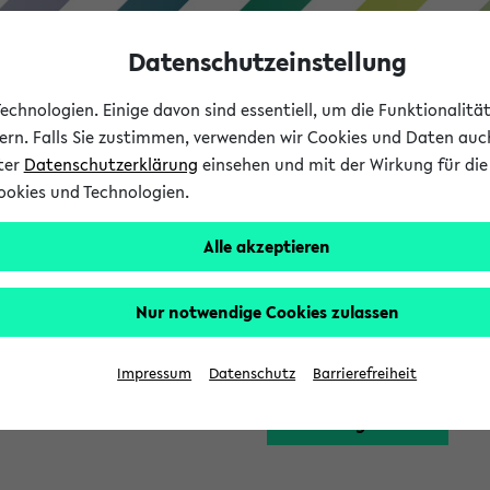
Datenschutzeinstellung
chnologien. Einige davon sind essentiell, um die Funktionalit
sern. Falls Sie zustimmen, verwenden wir Cookies und Daten auc
nter
Datenschutzerklärung
einsehen und mit der Wirkung für die 
ookies und Technologien.
Studium
Lehre
International
Alle akzeptieren
Funktion zugreifen, die Ihnen erst nach einer Anmeldung am Sy
Nur notwendige Cookies zulassen
Bitte melden Sie sich 
Impressum
Datenschutz
Barrierefreiheit
Anmeldung am eKVV