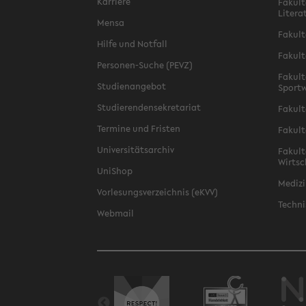
Karriere
Fakult
Litera
Mensa
Fakult
Hilfe und Notfall
Fakult
Personen-Suche (PEVZ)
Fakult
Studienangebot
Sportw
Studierendensekretariat
Fakult
Termine und Fristen
Fakult
Universitätsarchiv
Fakult
Wirtsc
UniShop
Medizi
Vorlesungsverzeichnis (eKVV)
Techni
Webmail