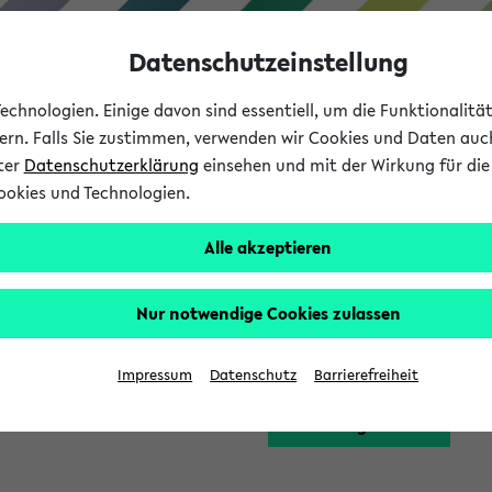
Datenschutzeinstellung
chnologien. Einige davon sind essentiell, um die Funktionalit
sern. Falls Sie zustimmen, verwenden wir Cookies und Daten auc
nter
Datenschutzerklärung
einsehen und mit der Wirkung für die 
ookies und Technologien.
Studium
Lehre
International
Alle akzeptieren
Funktion zugreifen, die Ihnen erst nach einer Anmeldung am Sy
Nur notwendige Cookies zulassen
Bitte melden Sie sich 
Impressum
Datenschutz
Barrierefreiheit
Anmeldung am eKVV