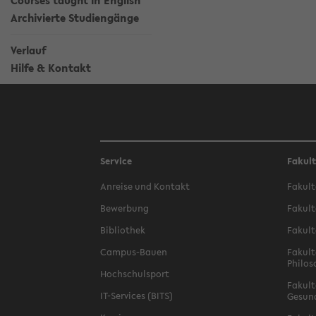
Courses taught in English
Archivierte Studiengänge
Verlauf
Hilfe & Kontakt
Service
Fakul
Anreise und Kontakt
Fakult
Bewerbung
Fakult
Bibliothek
Fakult
Campus-Bauen
Fakult
Philos
Hochschulsport
Fakult
IT-Services (BITS)
Gesun