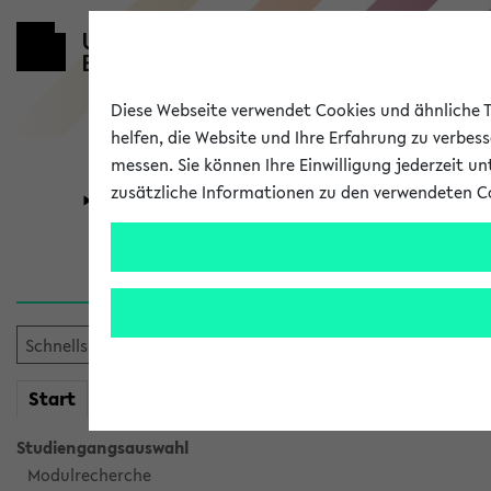
Diese Webseite verwendet Cookies und ähnliche Te
helfen, die Website und Ihre Erfahrung zu verbes
messen. Sie können Ihre Einwilligung jederzeit u
zusätzliche Informationen zu den verwendeten C
Universität
Forschung
Sie möchten auf eine eKVV 
mein
Start
eKVV
Studiengangsauswahl
Modulrecherche