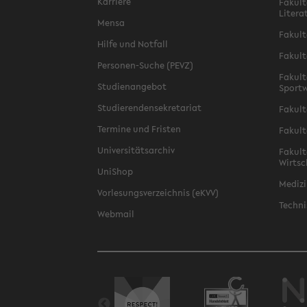
Karriere
Fakult
Litera
Mensa
Fakult
Hilfe und Notfall
Fakult
Personen-Suche (PEVZ)
Fakult
Studienangebot
Sportw
Studierendensekretariat
Fakult
Termine und Fristen
Fakult
Universitätsarchiv
Fakult
Wirtsc
UniShop
Medizi
Vorlesungsverzeichnis (eKVV)
Techni
Webmail