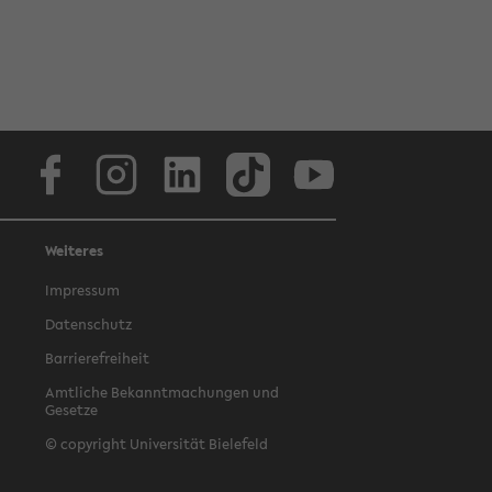
Facebook
Instagram
LinkedIn
TikTok
Youtube
Weiteres
Impressum
Datenschutz
Barrierefreiheit
Amtliche Bekanntmachungen und
Gesetze
© copyright Universität Bielefeld