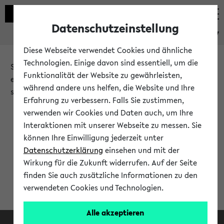
Datenschutzeinstellung
eKVV
Diese Webseite verwendet Cookies und ähnliche
Technologien. Einige davon sind essentiell, um die
Sie möchten auf eine eKVV Funktion zugreifen, die Ihnen
Funktionalität der Website zu gewährleisten,
erst nach einer Anmeldung am System zur Verfügung
während andere uns helfen, die Website und Ihre
steht.
Erfahrung zu verbessern. Falls Sie zustimmen,
verwenden wir Cookies und Daten auch, um Ihre
Bitte melden Sie sich an:
Interaktionen mit unserer Webseite zu messen. Sie
können Ihre Einwilligung jederzeit unter
Datenschutzerklärung
einsehen und mit der
Anmeldung am eKVV
Wirkung für die Zukunft widerrufen. Auf der Seite
finden Sie auch zusätzliche Informationen zu den
verwendeten Cookies und Technologien.
Alle akzeptieren
Facebook
Instagram
LinkedIn
TikTok
Youtube