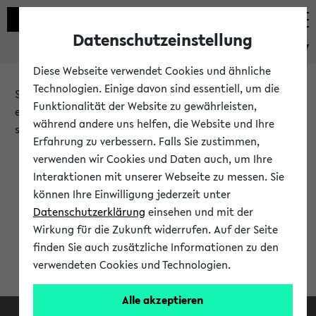
Datenschutzeinstellung
eKVV
Diese Webseite verwendet Cookies und ähnliche
Technologien. Einige davon sind essentiell, um die
Sie möchten auf eine eKVV Funktion zugreifen, die Ihnen
Funktionalität der Website zu gewährleisten,
erst nach einer Anmeldung am System zur Verfügung
während andere uns helfen, die Website und Ihre
steht.
Erfahrung zu verbessern. Falls Sie zustimmen,
verwenden wir Cookies und Daten auch, um Ihre
Bitte melden Sie sich an:
Interaktionen mit unserer Webseite zu messen. Sie
können Ihre Einwilligung jederzeit unter
Datenschutzerklärung
einsehen und mit der
Anmeldung am eKVV
Wirkung für die Zukunft widerrufen. Auf der Seite
finden Sie auch zusätzliche Informationen zu den
verwendeten Cookies und Technologien.
Alle akzeptieren
Facebook
Instagram
LinkedIn
TikTok
Youtube