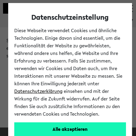
Datenschutzeinstellung
eKVV
Diese Webseite verwendet Cookies und ähnliche
Technologien. Einige davon sind essentiell, um die
Sie möchten auf eine eKVV Funktion zugreifen, die Ihnen
Funktionalität der Website zu gewährleisten,
erst nach einer Anmeldung am System zur Verfügung
während andere uns helfen, die Website und Ihre
steht.
Erfahrung zu verbessern. Falls Sie zustimmen,
verwenden wir Cookies und Daten auch, um Ihre
Bitte melden Sie sich an:
Interaktionen mit unserer Webseite zu messen. Sie
können Ihre Einwilligung jederzeit unter
Datenschutzerklärung
einsehen und mit der
Anmeldung am eKVV
Wirkung für die Zukunft widerrufen. Auf der Seite
finden Sie auch zusätzliche Informationen zu den
verwendeten Cookies und Technologien.
Alle akzeptieren
Facebook
Instagram
LinkedIn
TikTok
Youtube