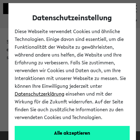
Datenschutzeinstellung
eKVV
Diese Webseite verwendet Cookies und ähnliche
Technologien. Einige davon sind essentiell, um die
Sie möchten auf eine eKVV Funktion zugreifen, die Ihnen
Funktionalität der Website zu gewährleisten,
erst nach einer Anmeldung am System zur Verfügung
während andere uns helfen, die Website und Ihre
steht.
Erfahrung zu verbessern. Falls Sie zustimmen,
verwenden wir Cookies und Daten auch, um Ihre
Bitte melden Sie sich an:
Interaktionen mit unserer Webseite zu messen. Sie
können Ihre Einwilligung jederzeit unter
Datenschutzerklärung
einsehen und mit der
Anmeldung am eKVV
Wirkung für die Zukunft widerrufen. Auf der Seite
finden Sie auch zusätzliche Informationen zu den
verwendeten Cookies und Technologien.
Alle akzeptieren
Facebook
Instagram
LinkedIn
TikTok
Youtube