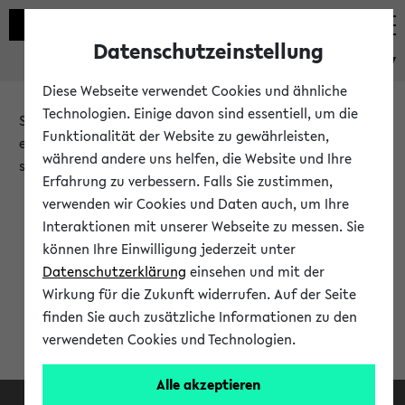
Datenschutzeinstellung
eKVV
Diese Webseite verwendet Cookies und ähnliche
Technologien. Einige davon sind essentiell, um die
Sie möchten auf eine eKVV Funktion zugreifen, die Ihnen
Funktionalität der Website zu gewährleisten,
erst nach einer Anmeldung am System zur Verfügung
während andere uns helfen, die Website und Ihre
steht.
Erfahrung zu verbessern. Falls Sie zustimmen,
verwenden wir Cookies und Daten auch, um Ihre
Bitte melden Sie sich an:
Interaktionen mit unserer Webseite zu messen. Sie
können Ihre Einwilligung jederzeit unter
Datenschutzerklärung
einsehen und mit der
Anmeldung am eKVV
Wirkung für die Zukunft widerrufen. Auf der Seite
finden Sie auch zusätzliche Informationen zu den
verwendeten Cookies und Technologien.
Alle akzeptieren
Facebook
Instagram
LinkedIn
TikTok
Youtube