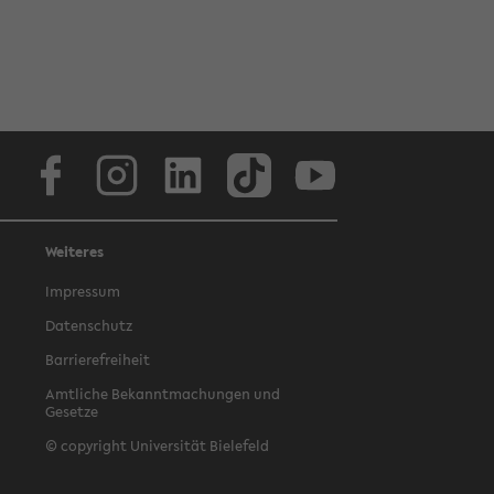
Facebook
Instagram
LinkedIn
TikTok
Youtube
Weiteres
Impressum
Datenschutz
Barrierefreiheit
Amtliche Bekanntmachungen und
Gesetze
© copyright Universität Bielefeld