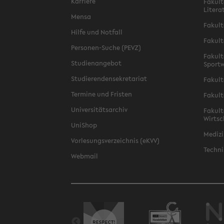
Karriere
Fakult
Litera
Mensa
Fakult
Hilfe und Notfall
Fakult
Personen-Suche (PEVZ)
Fakult
Studienangebot
Sportw
Studierendensekretariat
Fakult
Termine und Fristen
Fakult
Universitätsarchiv
Fakult
Wirtsc
UniShop
Medizi
Vorlesungsverzeichnis (eKVV)
Techni
Webmail