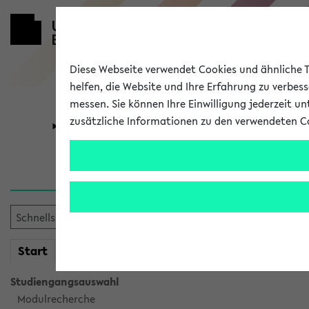
Diese Webseite verwendet Cookies und ähnliche Te
helfen, die Website und Ihre Erfahrung zu verbes
messen. Sie können Ihre Einwilligung jederzeit u
zusätzliche Informationen zu den verwendeten C
Universität
Forschung
Sie möchten auf eine eKVV 
mein
Start
eKVV
Studiengangsauswahl
Modulrecherche