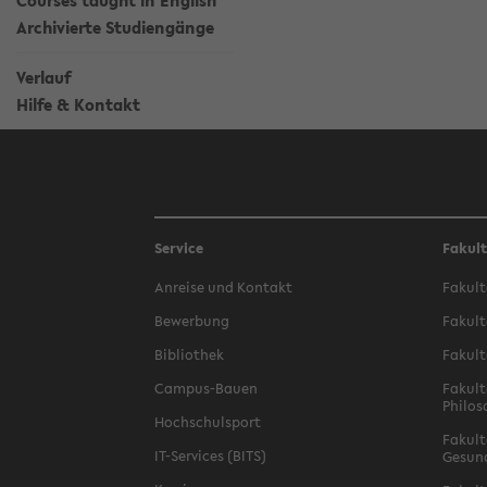
Courses taught in English
Archivierte Studiengänge
Verlauf
Hilfe & Kontakt
Service
Fakul
Anreise und Kontakt
Fakult
Bewerbung
Fakult
Bibliothek
Fakult
Campus-Bauen
Fakult
Philos
Hochschulsport
Fakult
IT-Services (BITS)
Gesun