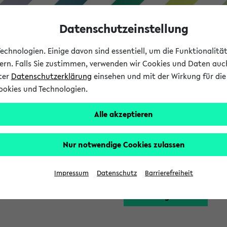
Datenschutzeinstellung
chnologien. Einige davon sind essentiell, um die Funktionalit
sern. Falls Sie zustimmen, verwenden wir Cookies und Daten auc
nter
Datenschutzerklärung
einsehen und mit der Wirkung für die 
ookies und Technologien.
Studium
Lehre
International
Alle akzeptieren
Funktion zugreifen, die Ihnen erst nach einer Anmeldung am Sy
Nur notwendige Cookies zulassen
Bitte melden Sie sich 
Impressum
Datenschutz
Barrierefreiheit
Anmeldung am eKVV