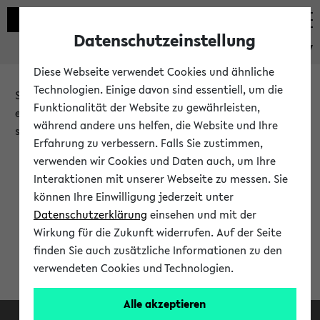
Datenschutzeinstellung
eKVV
Diese Webseite verwendet Cookies und ähnliche
Technologien. Einige davon sind essentiell, um die
Sie möchten auf eine eKVV Funktion zugreifen, die Ihnen
Funktionalität der Website zu gewährleisten,
erst nach einer Anmeldung am System zur Verfügung
während andere uns helfen, die Website und Ihre
steht.
Erfahrung zu verbessern. Falls Sie zustimmen,
verwenden wir Cookies und Daten auch, um Ihre
Bitte melden Sie sich an:
Interaktionen mit unserer Webseite zu messen. Sie
können Ihre Einwilligung jederzeit unter
Datenschutzerklärung
einsehen und mit der
Anmeldung am eKVV
Wirkung für die Zukunft widerrufen. Auf der Seite
finden Sie auch zusätzliche Informationen zu den
verwendeten Cookies und Technologien.
Alle akzeptieren
Facebook
Instagram
LinkedIn
TikTok
Youtube