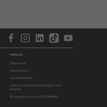
Facebook
Instagram
LinkedIn
TikTok
Youtube
Weiteres
Impressum
Datenschutz
Barrierefreiheit
Amtliche Bekanntmachungen und
Gesetze
© copyright Universität Bielefeld