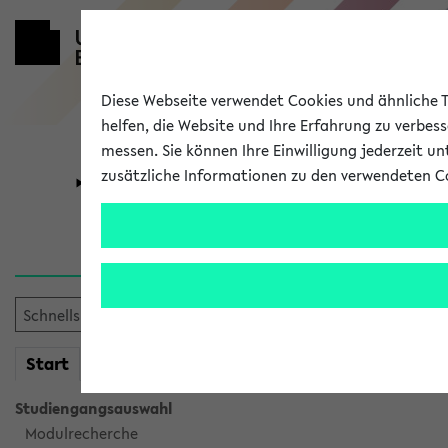
Diese Webseite verwendet Cookies und ähnliche Te
helfen, die Website und Ihre Erfahrung zu verbes
messen. Sie können Ihre Einwilligung jederzeit u
zusätzliche Informationen zu den verwendeten C
Universität
Forschung
Sie möchten auf eine eKVV 
mein
Start
eKVV
Studiengangsauswahl
Modulrecherche