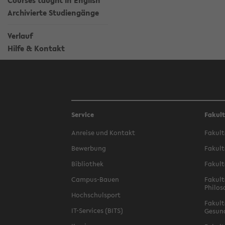
Courses taught in English
Archivierte Studiengänge
Verlauf
Hilfe & Kontakt
Service
Fakul
Anreise und Kontakt
Fakult
Bewerbung
Fakult
Bibliothek
Fakult
Campus-Bauen
Fakult
Philos
Hochschulsport
Fakult
IT-Services (BITS)
Gesun