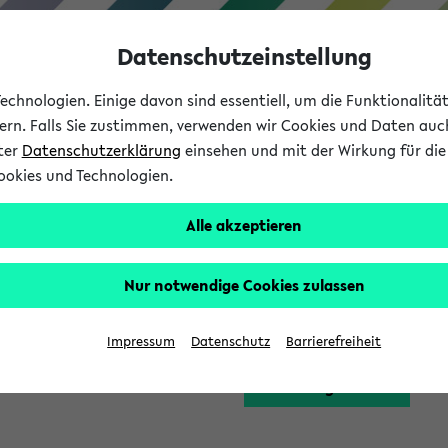
Datenschutzeinstellung
chnologien. Einige davon sind essentiell, um die Funktionalit
sern. Falls Sie zustimmen, verwenden wir Cookies und Daten auc
nter
Datenschutzerklärung
einsehen und mit der Wirkung für die 
ookies und Technologien.
Studium
Lehre
International
Alle akzeptieren
Funktion zugreifen, die Ihnen erst nach einer Anmeldung am Sy
Nur notwendige Cookies zulassen
Bitte melden Sie sich 
Impressum
Datenschutz
Barrierefreiheit
Anmeldung am eKVV