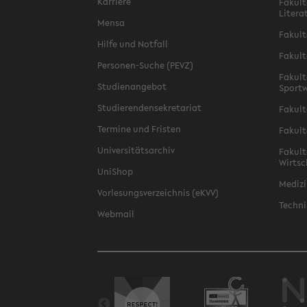
Karriere
Fakult
Litera
Mensa
Fakult
Hilfe und Notfall
Fakult
Personen-Suche (PEVZ)
Fakult
Studienangebot
Sportw
Studierendensekretariat
Fakult
Termine und Fristen
Fakult
Universitätsarchiv
Fakult
Wirtsc
UniShop
Medizi
Vorlesungsverzeichnis (eKVV)
Techni
Webmail