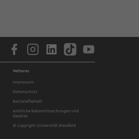
Facebook
Instagram
LinkedIn
TikTok
Youtube
Weiteres
Impressum
Datenschutz
Barrierefreiheit
Amtliche Bekanntmachungen und
Gesetze
© copyright Universität Bielefeld