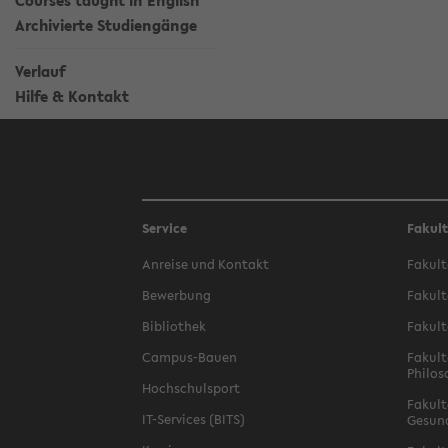
Courses taught in English
Archivierte Studiengänge
Verlauf
Hilfe & Kontakt
Service
Fakul
Anreise und Kontakt
Fakult
Bewerbung
Fakult
Bibliothek
Fakult
Campus-Bauen
Fakult
Philos
Hochschulsport
Fakult
IT-Services (BITS)
Gesun