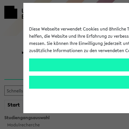
Diese Webseite verwendet Cookies und ähnliche Te
helfen, die Website und Ihre Erfahrung zu verbes
messen. Sie können Ihre Einwilligung jederzeit u
zusätzliche Informationen zu den verwendeten C
Universität
Forschung
Sie möchten auf eine eKVV 
mein
Start
eKVV
Studiengangsauswahl
Modulrecherche