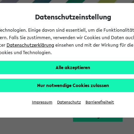
Datenschutzeinstellung
chnologien. Einige davon sind essentiell, um die Funktionalit
sern. Falls Sie zustimmen, verwenden wir Cookies und Daten auc
nter
Datenschutzerklärung
einsehen und mit der Wirkung für die 
ookies und Technologien.
Studium
Lehre
International
Alle akzeptieren
Funktion zugreifen, die Ihnen erst nach einer Anmeldung am Sy
Nur notwendige Cookies zulassen
Bitte melden Sie sich 
Impressum
Datenschutz
Barrierefreiheit
Anmeldung am eKVV