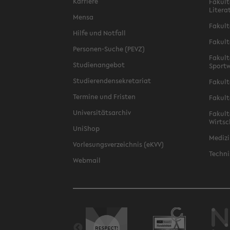
Karriere
Fakult
Litera
Mensa
Fakult
Hilfe und Notfall
Fakult
Personen-Suche (PEVZ)
Fakult
Studienangebot
Sportw
Studierendensekretariat
Fakult
Termine und Fristen
Fakult
Universitätsarchiv
Fakult
Wirtsc
UniShop
Medizi
Vorlesungsverzeichnis (eKVV)
Techni
Webmail