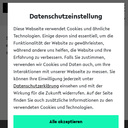
Datenschutzeinstellung
eKVV
Diese Webseite verwendet Cookies und ähnliche
Technologien. Einige davon sind essentiell, um die
Sie möchten auf eine eKVV Funktion zugreifen, die Ihnen
Funktionalität der Website zu gewährleisten,
erst nach einer Anmeldung am System zur Verfügung
während andere uns helfen, die Website und Ihre
steht.
Erfahrung zu verbessern. Falls Sie zustimmen,
verwenden wir Cookies und Daten auch, um Ihre
Bitte melden Sie sich an:
Interaktionen mit unserer Webseite zu messen. Sie
können Ihre Einwilligung jederzeit unter
Datenschutzerklärung
einsehen und mit der
Anmeldung am eKVV
Wirkung für die Zukunft widerrufen. Auf der Seite
finden Sie auch zusätzliche Informationen zu den
verwendeten Cookies und Technologien.
Alle akzeptieren
Facebook
Instagram
LinkedIn
TikTok
Youtube