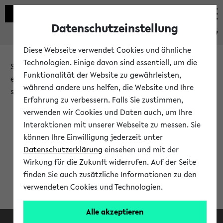
Datenschutzeinstellung
eKVV
Diese Webseite verwendet Cookies und ähnliche
Technologien. Einige davon sind essentiell, um die
Sie möchten auf eine eKVV Funktion zugreifen, die Ihnen
Funktionalität der Website zu gewährleisten,
erst nach einer Anmeldung am System zur Verfügung
während andere uns helfen, die Website und Ihre
steht.
Erfahrung zu verbessern. Falls Sie zustimmen,
verwenden wir Cookies und Daten auch, um Ihre
Bitte melden Sie sich an:
Interaktionen mit unserer Webseite zu messen. Sie
können Ihre Einwilligung jederzeit unter
Datenschutzerklärung
einsehen und mit der
Anmeldung am eKVV
Wirkung für die Zukunft widerrufen. Auf der Seite
finden Sie auch zusätzliche Informationen zu den
verwendeten Cookies und Technologien.
Alle akzeptieren
Facebook
Instagram
LinkedIn
TikTok
Youtube