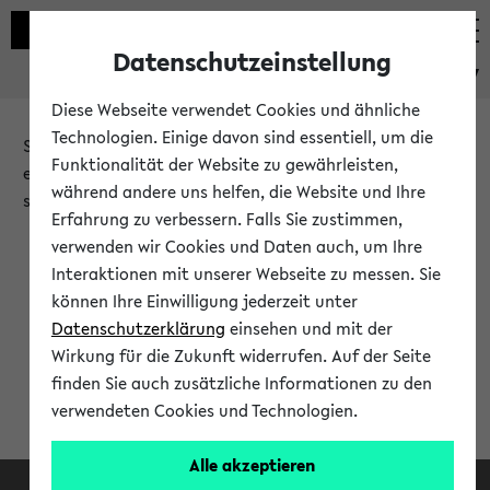
Datenschutzeinstellung
eKVV
Diese Webseite verwendet Cookies und ähnliche
Technologien. Einige davon sind essentiell, um die
Sie möchten auf eine eKVV Funktion zugreifen, die Ihnen
Funktionalität der Website zu gewährleisten,
erst nach einer Anmeldung am System zur Verfügung
während andere uns helfen, die Website und Ihre
steht.
Erfahrung zu verbessern. Falls Sie zustimmen,
verwenden wir Cookies und Daten auch, um Ihre
Bitte melden Sie sich an:
Interaktionen mit unserer Webseite zu messen. Sie
können Ihre Einwilligung jederzeit unter
Datenschutzerklärung
einsehen und mit der
Anmeldung am eKVV
Wirkung für die Zukunft widerrufen. Auf der Seite
finden Sie auch zusätzliche Informationen zu den
verwendeten Cookies und Technologien.
Alle akzeptieren
Facebook
Instagram
LinkedIn
TikTok
Youtube