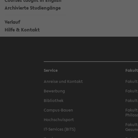
Courses taught in English
Archivierte Studiengänge
Verlauf
Hilfe & Kontakt
Service
Fakul
Anreise und Kontakt
Fakult
Bewerbung
Fakult
Bibliothek
Fakult
Campus-Bauen
Fakult
Philos
Hochschulsport
Fakult
IT-Services (BITS)
Gesun