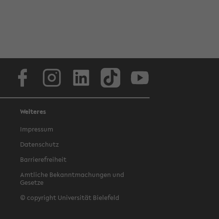
Facebook
Instagram
LinkedIn
TikTok
Youtube
Weiteres
Impressum
Datenschutz
Barrierefreiheit
Amtliche Bekanntmachungen und
Gesetze
© copyright Universität Bielefeld