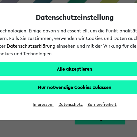
Datenschutzeinstellung
chnologien. Einige davon sind essentiell, um die Funktionalit
sern. Falls Sie zustimmen, verwenden wir Cookies und Daten auc
nter
Datenschutzerklärung
einsehen und mit der Wirkung für die 
ookies und Technologien.
Studium
Lehre
International
Alle akzeptieren
Funktion zugreifen, die Ihnen erst nach einer Anmeldung am Sy
Nur notwendige Cookies zulassen
Bitte melden Sie sich 
Impressum
Datenschutz
Barrierefreiheit
Anmeldung am eKVV