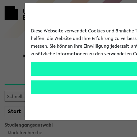
Diese Webseite verwendet Cookies und ähnliche Te
helfen, die Website und Ihre Erfahrung zu verbes
messen. Sie können Ihre Einwilligung jederzeit u
zusätzliche Informationen zu den verwendeten C
Universität
Forschung
Sie möchten auf eine eKVV 
mein
Start
eKVV
Studiengangsauswahl
Modulrecherche