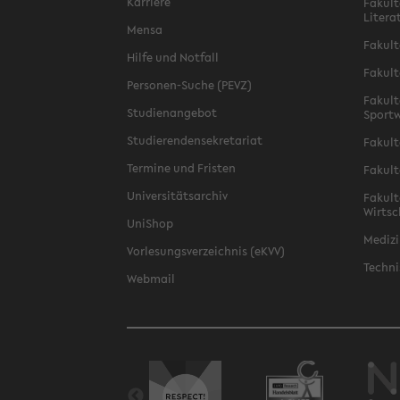
Karriere
Fakult
Litera
Mensa
Fakult
Hilfe und Notfall
Fakult
Personen-Suche (PEVZ)
Fakult
Studienangebot
Sportw
Studierendensekretariat
Fakult
Termine und Fristen
Fakult
Universitätsarchiv
Fakult
Wirtsc
UniShop
Medizi
Vorlesungsverzeichnis (eKVV)
Techni
Webmail