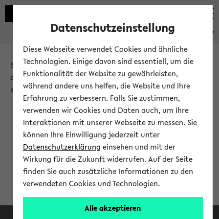
Datenschutzeinstellung
eKVV
Diese Webseite verwendet Cookies und ähnliche
Technologien. Einige davon sind essentiell, um die
Sie möchten auf eine eKVV Funktion zugreifen, die Ihnen
Funktionalität der Website zu gewährleisten,
erst nach einer Anmeldung am System zur Verfügung
während andere uns helfen, die Website und Ihre
steht.
Erfahrung zu verbessern. Falls Sie zustimmen,
verwenden wir Cookies und Daten auch, um Ihre
Bitte melden Sie sich an:
Interaktionen mit unserer Webseite zu messen. Sie
können Ihre Einwilligung jederzeit unter
Datenschutzerklärung
einsehen und mit der
Anmeldung am eKVV
Wirkung für die Zukunft widerrufen. Auf der Seite
finden Sie auch zusätzliche Informationen zu den
verwendeten Cookies und Technologien.
Alle akzeptieren
Facebook
Instagram
LinkedIn
TikTok
Youtube