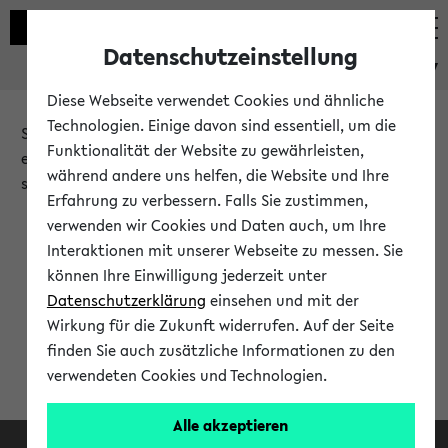
Datenschutzeinstellung
eKVV
Diese Webseite verwendet Cookies und ähnliche
Technologien. Einige davon sind essentiell, um die
Sie möchten auf eine eKVV Funktion zugreifen, die Ihnen
Funktionalität der Website zu gewährleisten,
erst nach einer Anmeldung am System zur Verfügung
während andere uns helfen, die Website und Ihre
steht.
Erfahrung zu verbessern. Falls Sie zustimmen,
verwenden wir Cookies und Daten auch, um Ihre
Bitte melden Sie sich an:
Interaktionen mit unserer Webseite zu messen. Sie
können Ihre Einwilligung jederzeit unter
Datenschutzerklärung
einsehen und mit der
Anmeldung am eKVV
Wirkung für die Zukunft widerrufen. Auf der Seite
finden Sie auch zusätzliche Informationen zu den
verwendeten Cookies und Technologien.
Alle akzeptieren
Facebook
Instagram
LinkedIn
TikTok
Youtube