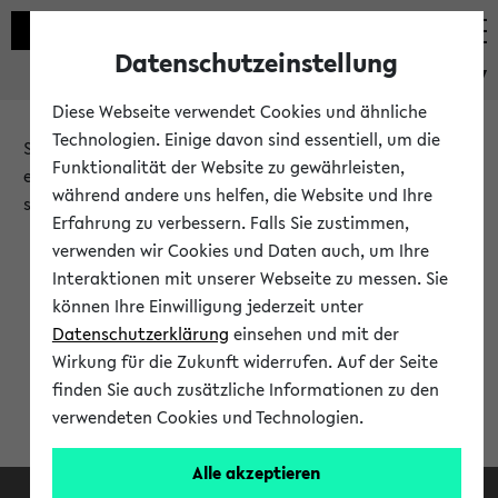
Datenschutzeinstellung
eKVV
Diese Webseite verwendet Cookies und ähnliche
Technologien. Einige davon sind essentiell, um die
Sie möchten auf eine eKVV Funktion zugreifen, die Ihnen
Funktionalität der Website zu gewährleisten,
erst nach einer Anmeldung am System zur Verfügung
während andere uns helfen, die Website und Ihre
steht.
Erfahrung zu verbessern. Falls Sie zustimmen,
verwenden wir Cookies und Daten auch, um Ihre
Bitte melden Sie sich an:
Interaktionen mit unserer Webseite zu messen. Sie
können Ihre Einwilligung jederzeit unter
Datenschutzerklärung
einsehen und mit der
Anmeldung am eKVV
Wirkung für die Zukunft widerrufen. Auf der Seite
finden Sie auch zusätzliche Informationen zu den
verwendeten Cookies und Technologien.
Alle akzeptieren
Facebook
Instagram
LinkedIn
TikTok
Youtube