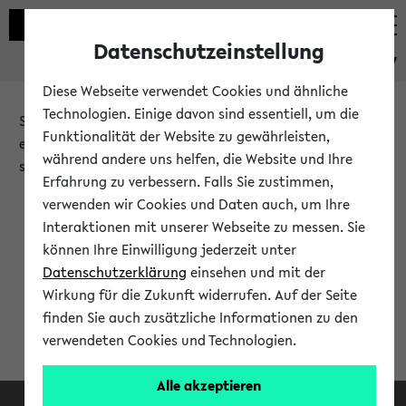
Datenschutzeinstellung
eKVV
Diese Webseite verwendet Cookies und ähnliche
Technologien. Einige davon sind essentiell, um die
Sie möchten auf eine eKVV Funktion zugreifen, die Ihnen
Funktionalität der Website zu gewährleisten,
erst nach einer Anmeldung am System zur Verfügung
während andere uns helfen, die Website und Ihre
steht.
Erfahrung zu verbessern. Falls Sie zustimmen,
verwenden wir Cookies und Daten auch, um Ihre
Bitte melden Sie sich an:
Interaktionen mit unserer Webseite zu messen. Sie
können Ihre Einwilligung jederzeit unter
Datenschutzerklärung
einsehen und mit der
Anmeldung am eKVV
Wirkung für die Zukunft widerrufen. Auf der Seite
finden Sie auch zusätzliche Informationen zu den
verwendeten Cookies und Technologien.
Alle akzeptieren
Facebook
Instagram
LinkedIn
TikTok
Youtube