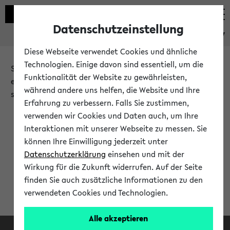
Datenschutzeinstellung
eKVV
Diese Webseite verwendet Cookies und ähnliche
Technologien. Einige davon sind essentiell, um die
Sie möchten auf eine eKVV Funktion zugreifen, die Ihnen
Funktionalität der Website zu gewährleisten,
erst nach einer Anmeldung am System zur Verfügung
während andere uns helfen, die Website und Ihre
steht.
Erfahrung zu verbessern. Falls Sie zustimmen,
verwenden wir Cookies und Daten auch, um Ihre
Bitte melden Sie sich an:
Interaktionen mit unserer Webseite zu messen. Sie
können Ihre Einwilligung jederzeit unter
Datenschutzerklärung
einsehen und mit der
Anmeldung am eKVV
Wirkung für die Zukunft widerrufen. Auf der Seite
finden Sie auch zusätzliche Informationen zu den
verwendeten Cookies und Technologien.
Alle akzeptieren
Facebook
Instagram
LinkedIn
TikTok
Youtube