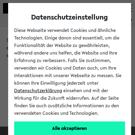
Datenschutzeinstellung
eKVV
Diese Webseite verwendet Cookies und ähnliche
Technologien. Einige davon sind essentiell, um die
Sie möchten auf eine eKVV Funktion zugreifen, die Ihnen
Funktionalität der Website zu gewährleisten,
erst nach einer Anmeldung am System zur Verfügung
während andere uns helfen, die Website und Ihre
steht.
Erfahrung zu verbessern. Falls Sie zustimmen,
verwenden wir Cookies und Daten auch, um Ihre
Bitte melden Sie sich an:
Interaktionen mit unserer Webseite zu messen. Sie
können Ihre Einwilligung jederzeit unter
Datenschutzerklärung
einsehen und mit der
Anmeldung am eKVV
Wirkung für die Zukunft widerrufen. Auf der Seite
finden Sie auch zusätzliche Informationen zu den
verwendeten Cookies und Technologien.
Alle akzeptieren
Facebook
Instagram
LinkedIn
TikTok
Youtube