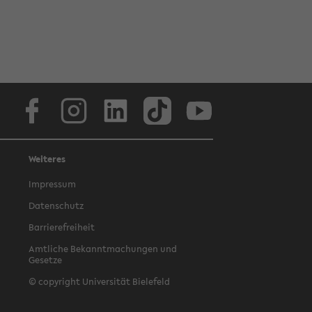
Facebook
Instagram
LinkedIn
TikTok
Youtube
Weiteres
Impressum
Datenschutz
Barrierefreiheit
Amtliche Bekanntmachungen und
Gesetze
© copyright Universität Bielefeld