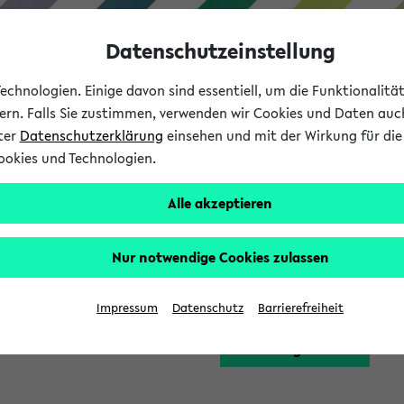
Datenschutzeinstellung
chnologien. Einige davon sind essentiell, um die Funktionalit
sern. Falls Sie zustimmen, verwenden wir Cookies und Daten auc
nter
Datenschutzerklärung
einsehen und mit der Wirkung für die 
ookies und Technologien.
Studium
Lehre
International
Alle akzeptieren
Funktion zugreifen, die Ihnen erst nach einer Anmeldung am Sy
Nur notwendige Cookies zulassen
Bitte melden Sie sich 
Impressum
Datenschutz
Barrierefreiheit
Anmeldung am eKVV