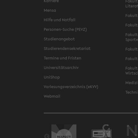
Karriere
Fakult
Litera
Mensa
Fakult
Hilfe und Notfall
Fakult
Personen-Suche (PEVZ)
Fakult
Studienangebot
Sportw
Studierendensekretariat
Fakult
Termine und Fristen
Fakult
Universitätsarchiv
Fakult
Wirtsc
UniShop
Medizi
Vorlesungsverzeichnis (eKVV)
Techni
Webmail