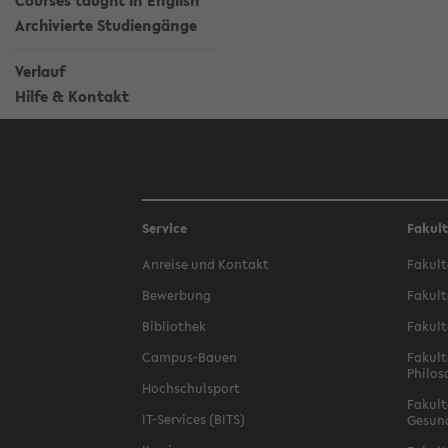
Courses taught in English
Archivierte Studiengänge
Verlauf
Hilfe & Kontakt
Service
Fakul
Anreise und Kontakt
Fakult
Bewerbung
Fakult
Bibliothek
Fakult
Campus-Bauen
Fakult
Philos
Hochschulsport
Fakult
IT-Services (BITS)
Gesun