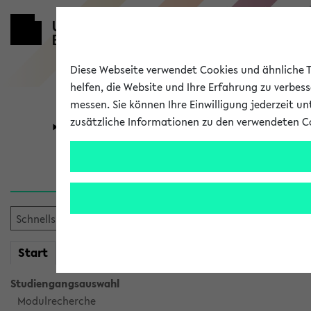
Diese Webseite verwendet Cookies und ähnliche Te
helfen, die Website und Ihre Erfahrung zu verbes
messen. Sie können Ihre Einwilligung jederzeit u
zusätzliche Informationen zu den verwendeten C
Universität
Forschung
Sie möchten auf eine eKVV 
mein
Start
eKVV
Studiengangsauswahl
Modulrecherche