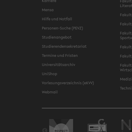
Karriere
Fakult
Litera
Mensa
Fakult
Hilfe und Notfall
Fakult
Personen-Suche (PEVZ)
Fakult
Studienangebot
Sportw
Studierendensekretariat
Fakult
Termine und Fristen
Fakult
Universitätsarchiv
Fakult
Wirtsc
UniShop
Medizi
Vorlesungsverzeichnis (eKVV)
Techni
Webmail