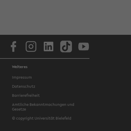
Facebook
Instagram
LinkedIn
TikTok
Youtube
Weiteres
Impressum
Datenschutz
Barrierefreiheit
Amtliche Bekanntmachungen und
Gesetze
© copyright Universität Bielefeld