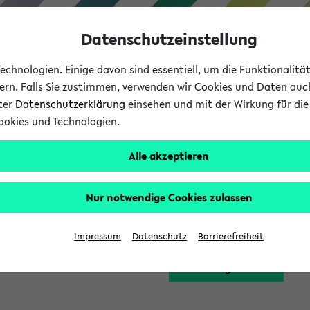
Datenschutzeinstellung
chnologien. Einige davon sind essentiell, um die Funktionalit
sern. Falls Sie zustimmen, verwenden wir Cookies und Daten auc
nter
Datenschutzerklärung
einsehen und mit der Wirkung für die 
ookies und Technologien.
Studium
Lehre
International
Alle akzeptieren
Funktion zugreifen, die Ihnen erst nach einer Anmeldung am Sy
Nur notwendige Cookies zulassen
Bitte melden Sie sich 
Impressum
Datenschutz
Barrierefreiheit
Anmeldung am eKVV