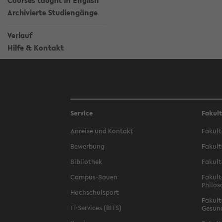
Courses taught in English
Archivierte Studiengänge
Verlauf
Hilfe & Kontakt
Service
Fakul
Anreise und Kontakt
Fakult
Bewerbung
Fakult
Bibliothek
Fakult
Campus-Bauen
Fakult
Philos
Hochschulsport
Fakult
IT-Services (BITS)
Gesun